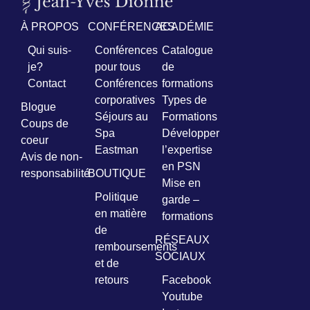
À PROPOS
CONFÉRENCES
ACADÉMIE
Qui suis-
Conférences
Catalogue
je?
pour tous
de
Contact
Conférences
formations
corporatives
Types de
Blogue
Séjours au
Formations
Coups de
Spa
Développer
coeur
Eastman
l’expertise
Avis de non-
en PSN
responsabilité
BOUTIQUE
Mise en
Politique
garde –
en matière
formations
de
RÉSEAUX
remboursements
SOCIAUX
et de
retours
Facebook
Youtube