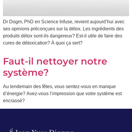
Prénom
*
Dr Dogm, PhD en Science Infuse, revient aujourd’hui avec
ses opinions préconçues sur la détox. Les ingrédients des
produits détox sont-ils dangereux? Est-il utile de faire des
Courriel
*
cures de détoxication? À quoi ça sert?
Vous
Faut-il nettoyer notre
pourrez
vous
système?
désabonner
en
tout
Au lendemain des fêtes, vous sentez-vous en manque
temps
d’énergie? Avez-vous l’impression que votre système est
encrassé?
Je
m'abonne
!