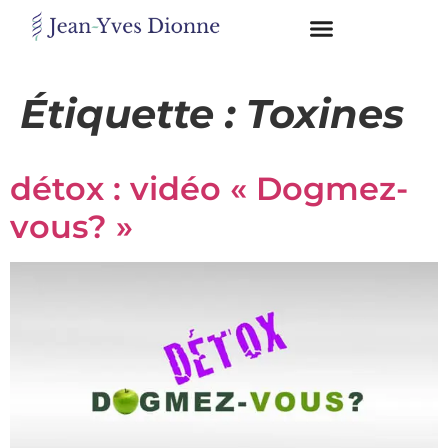
Restons
en
Étiquette :
Toxines
contact
détox : vidéo « Dogmez-
Obtenez
gratuitement
vous? »
mon
pdf
"BONS
GRAS,
MAUVAIS
GRAS"
en
vous
incrivant
à
mon
infolettre.