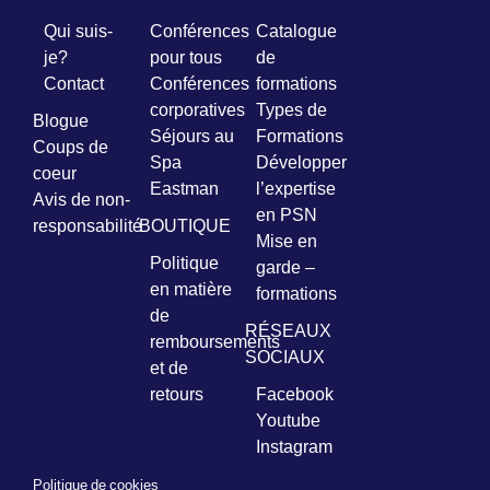
Qui suis-
Conférences
Catalogue
Prénom
je?
pour tous
de
*
Contact
Conférences
formations
corporatives
Types de
Blogue
Courriel
Séjours au
Formations
Coups de
*
Spa
Développer
coeur
Eastman
l’expertise
Avis de non-
Vous
en PSN
pourrez
responsabilité
BOUTIQUE
Mise en
vous
Politique
désabonner
garde –
en
en matière
formations
tout
de
temps
RÉSEAUX
remboursements
SOCIAUX
et de
Je
retours
Facebook
m'abonne
Youtube
!
Instagram
Politique de cookies