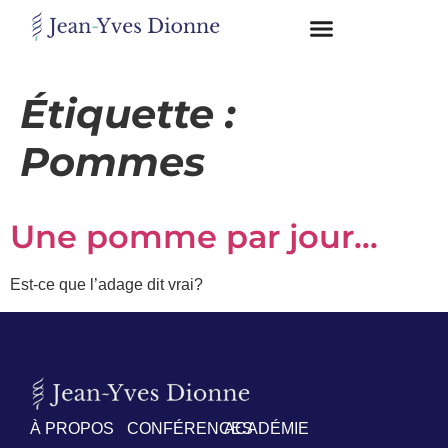
Restons
en
Étiquette :
contact
Pommes
Obtenez
gratuitement
Une pomme par jour…
mon
pdf
"BONS
Est-ce que l’adage dit vrai?
GRAS,
MAUVAIS
GRAS"
en
vous
incrivant
à
À PROPOS
CONFÉRENCES
ACADÉMIE
mon
infolettre.