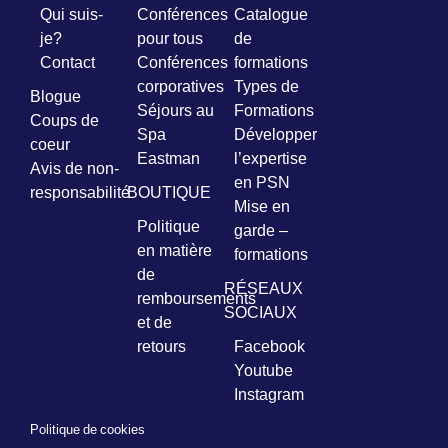
Qui suis-
Conférences
Catalogue
je?
pour tous
de
Prénom
Contact
Conférences
formations
*
corporatives
Types de
Blogue
Séjours au
Formations
Coups de
Courriel
Spa
Développer
*
coeur
Eastman
l’expertise
Avis de non-
en PSN
Vous
responsabilité
BOUTIQUE
pourrez
Mise en
vous
Politique
garde –
désabonner
en matière
formations
en
de
tout
RÉSEAUX
temps
remboursements
SOCIAUX
et de
retours
Facebook
Je
Youtube
m'abonne
Instagram
!
Politique de cookies