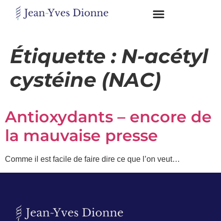
Restons
en
Étiquette :
N-acétyl
contact
cystéine (NAC)
Obtenez
gratuitement
Antioxydants – encore de
mon
pdf
la mauvaise presse
"BONS
GRAS,
MAUVAIS
Comme il est facile de faire dire ce que l’on veut…
GRAS"
en
vous
incrivant
à
mon
infolettre.