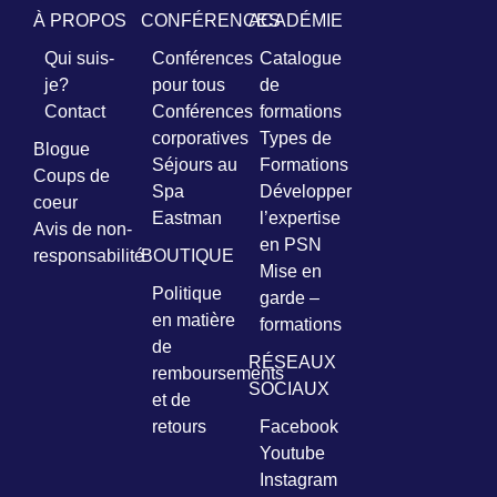
À PROPOS
CONFÉRENCES
ACADÉMIE
Prénom
Qui suis-
Conférences
Catalogue
*
je?
pour tous
de
Contact
Conférences
formations
Courriel
corporatives
Types de
Blogue
*
Séjours au
Formations
Coups de
Spa
Développer
coeur
Vous
Eastman
l’expertise
pourrez
Avis de non-
en PSN
vous
responsabilité
BOUTIQUE
désabonner
Mise en
en
Politique
garde –
tout
en matière
formations
temps
de
RÉSEAUX
remboursements
SOCIAUX
Je
et de
m'abonne
retours
Facebook
!
Youtube
Instagram