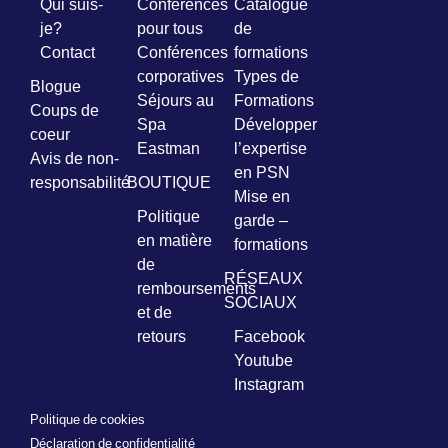
Qui suis-
Conférences
Catalogue
je?
pour tous
de
Prénom
Contact
Conférences
formations
*
corporatives
Types de
Blogue
Séjours au
Formations
Coups de
Courriel
Spa
Développer
coeur
*
Eastman
l’expertise
Avis de non-
en PSN
responsabilité
BOUTIQUE
Vous
Mise en
pourrez
Politique
garde –
vous
en matière
désabonner
formations
en
de
tout
RÉSEAUX
remboursements
temps
SOCIAUX
et de
retours
Facebook
Je
Youtube
m'abonne
Instagram
!
Politique de cookies
Déclaration de confidentialité