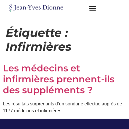
Restons
en
Étiquette :
contact
Infirmières
Obtenez
gratuitement
Les médecins et
mon
pdf
infirmières prennent-ils
"BONS
GRAS,
des suppléments ?
MAUVAIS
GRAS"
en
Les résultats surprenants d’un sondage effectué auprès de
vous
1177 médecins et infirmières.
incrivant
à
mon
infolettre.