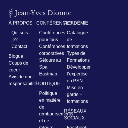
Prénom
*
À PROPOS
CONFÉRENCES
ACADÉMIE
Qui suis-
Conférences
Catalogue
Courriel
je?
pour tous
de
*
Contact
Conférences
formations
corporatives
Types de
Vous
Blogue
pourrez
Séjours au
Formations
Coups de
vous
Spa
Développer
désabonner
coeur
Eastman
l’expertise
en
Avis de non-
tout
en PSN
responsabilité
BOUTIQUE
temps
Mise en
Politique
garde –
en matière
formations
Je
de
m'abonne
RÉSEAUX
!
remboursements
SOCIAUX
et de
retours
Facebook