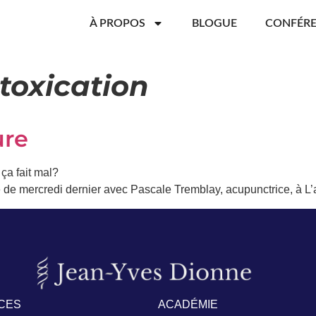
À PROPOS
BLOGUE
CONFÉR
toxication
ure
ça fait mal?
e de mercredi dernier avec Pascale Tremblay, acupunctrice, à L’
CES
ACADÉMIE