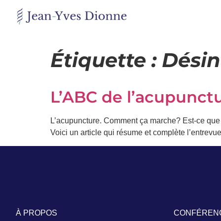
Restons
en
Étiquette :
Désin
contact
L’ABC de l’acupunct
Obtenez
gratuitement
mon
L’acupuncture. Comment ça marche? Est-ce que 
pdf
Voici un article qui résume et complète l’entrevu
"BONS
GRAS,
MAUVAIS
GRAS"
en
vous
incrivant
à
mon
À PROPOS
CONFÉREN
infolettre.