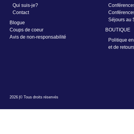
Qui suis-je?
Conférences
Contact
Conférences
Prénom
Séjours au
*
Blogue
Coups de coeur
BOUTIQUE
Avis de non-responsabilité
Courriel
Politique e
*
et de retour
Vous
pourrez
vous
désabonner
en
tout
temps
2026 |
© Tous droits réservés
Je
m'abonne
!