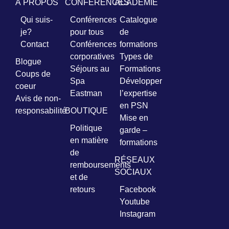
À PROPOS
CONFÉRENCES
ACADÉMIE
Qui suis-
Conférences
Catalogue
Prénom
je?
pour tous
de
*
Contact
Conférences
formations
corporatives
Types de
Blogue
Courriel
Séjours au
Formations
*
Coups de
Spa
Développer
coeur
Eastman
l’expertise
Vous
Avis de non-
pourrez
en PSN
responsabilité
BOUTIQUE
vous
Mise en
désabonner
Politique
garde –
en
en matière
tout
formations
temps
de
RÉSEAUX
remboursements
SOCIAUX
et de
Je
retours
Facebook
m'abonne
Youtube
!
Instagram