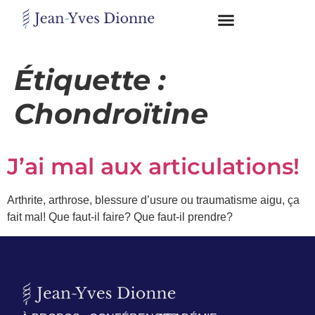
Restons
en
Étiquette :
contact
Chondroïtine
Obtenez
gratuitement
J’ai mal aux articulations!
mon
pdf
"BONS
Arthrite, arthrose, blessure d’usure ou traumatisme aigu, ça
GRAS,
fait mal! Que faut-il faire? Que faut-il prendre?
MAUVAIS
GRAS"
en
vous
incrivant
à
mon
infolettre.