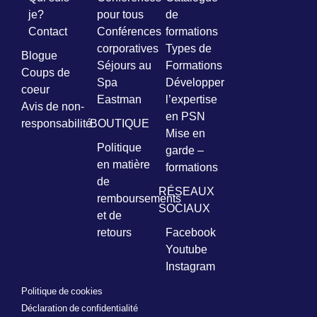
je?
pour tous
de
Contact
Conférences
formations
corporatives
Types de
Blogue
Séjours au
Formations
Coups de
Spa
Développer
coeur
Eastman
l’expertise
Avis de non-
en PSN
responsabilité
BOUTIQUE
Mise en
Politique
garde –
en matière
formations
de
RÉSEAUX
remboursements
SOCIAUX
et de
retours
Facebook
Youtube
Instagram
Politique de cookies
Déclaration de confidentialité