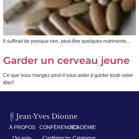
Prénom
*
Courriel
Il suffirait de presque rien, peut-être quelques nutriments…
*
Garder un cerveau jeune
Vous
pourrez
vous
désabonner
Ce que vous mangez peut-il vous aider à garder toute votre
en
tête?
tout
temps
Je
m'abonne
!
À PROPOS
CONFÉRENCES
ACADÉMIE
Qui suis-
Conférences
Catalogue