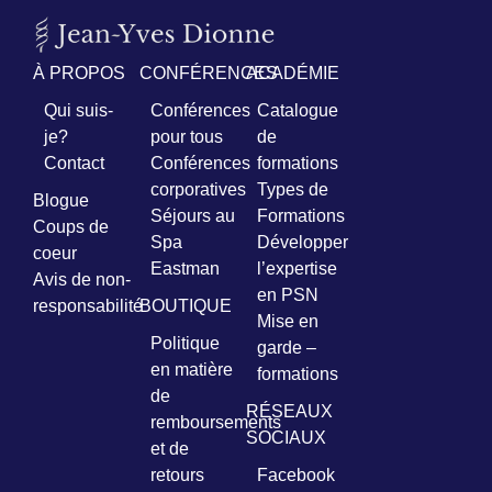
Prénom
*
À PROPOS
CONFÉRENCES
ACADÉMIE
Qui suis-
Conférences
Catalogue
Courriel
je?
pour tous
de
*
Contact
Conférences
formations
corporatives
Types de
Blogue
Vous
Séjours au
Formations
pourrez
Coups de
Spa
Développer
vous
coeur
désabonner
Eastman
l’expertise
Avis de non-
en
en PSN
tout
responsabilité
BOUTIQUE
Mise en
temps
Politique
garde –
en matière
formations
Je
de
RÉSEAUX
m'abonne
remboursements
!
SOCIAUX
et de
retours
Facebook