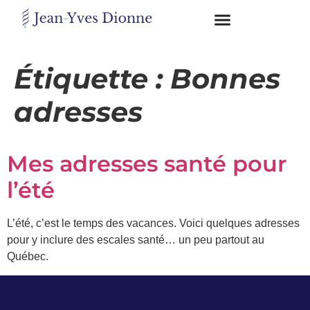
Restons
en
Étiquette :
Bonnes
contact
adresses
Obtenez
gratuitement
Mes adresses santé pour
mon
pdf
l’été
"BONS
GRAS,
MAUVAIS
L’été, c’est le temps des vacances. Voici quelques adresses
GRAS"
pour y inclure des escales santé… un peu partout au
en
vous
Québec.
incrivant
à
mon
infolettre.