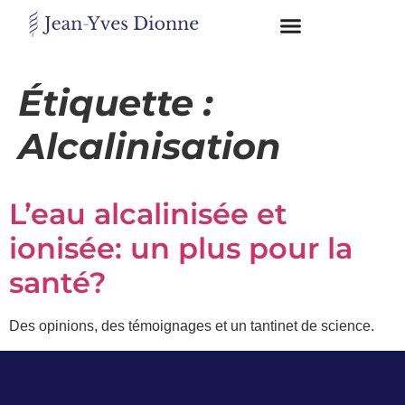
Restons
en
Étiquette :
contact
Alcalinisation
Obtenez
gratuitement
L’eau alcalinisée et
mon
pdf
ionisée: un plus pour la
"BONS
GRAS,
santé?
MAUVAIS
GRAS"
en
Des opinions, des témoignages et un tantinet de science.
vous
incrivant
à
mon
infolettre.