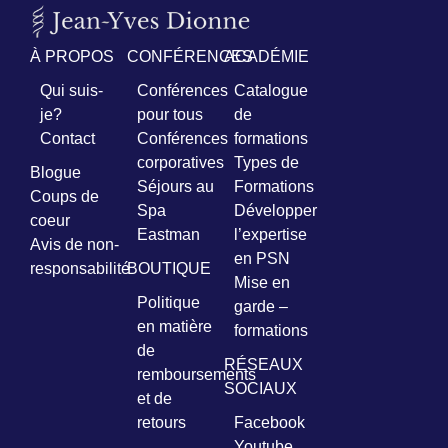
Prénom
À PROPOS
CONFÉRENCES
ACADÉMIE
*
Qui suis-
Conférences
Catalogue
je?
pour tous
de
Courriel
Contact
Conférences
formations
*
corporatives
Types de
Blogue
Séjours au
Formations
Vous
Coups de
pourrez
Spa
Développer
coeur
vous
Eastman
l’expertise
désabonner
Avis de non-
en PSN
en
responsabilité
BOUTIQUE
tout
Mise en
temps
Politique
garde –
en matière
formations
de
Je
RÉSEAUX
remboursements
m'abonne
SOCIAUX
!
et de
retours
Facebook
Youtube