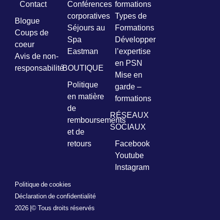
Contact
Conférences
formations
corporatives
Types de
Blogue
Séjours au
Formations
Coups de
Spa
Développer
coeur
Eastman
l’expertise
Avis de non-
en PSN
responsabilité
BOUTIQUE
Mise en
Politique
garde –
en matière
formations
de
RÉSEAUX
remboursements
SOCIAUX
et de
retours
Facebook
Youtube
Instagram
Politique de cookies
Déclaration de confidentialité
2026 |
© Tous droits réservés