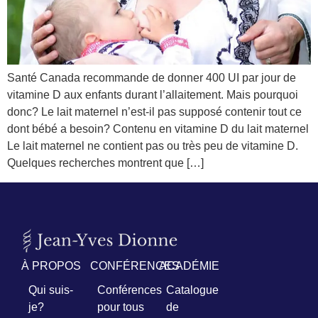
Prénom
*
Santé Canada recommande de donner 400 UI par jour de
Courriel
vitamine D aux enfants durant l’allaitement. Mais pourquoi
*
donc? Le lait maternel n’est-il pas supposé contenir tout ce
dont bébé a besoin? Contenu en vitamine D du lait maternel
Vous
Le lait maternel ne contient pas ou très peu de vitamine D.
pourrez
vous
Quelques recherches montrent que […]
désabonner
en
tout
temps
Je
À PROPOS
CONFÉRENCES
ACADÉMIE
m'abonne
!
Qui suis-
Conférences
Catalogue
je?
pour tous
de