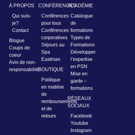
À PROPOS
CONFÉRENCES
ACADÉMIE
Prénom
Qui suis-
Conférences
Catalogue
*
je?
pour tous
de
Contact
Conférences
formations
Courriel
corporatives
Types de
Blogue
*
Séjours au
Formations
Coups de
Spa
Développer
coeur
Vous
Eastman
l’expertise
pourrez
Avis de non-
en PSN
vous
responsabilité
BOUTIQUE
désabonner
Mise en
en
Politique
garde –
tout
en matière
formations
temps
de
RÉSEAUX
remboursements
SOCIAUX
Je
et de
m'abonne
retours
Facebook
!
Youtube
Instagram