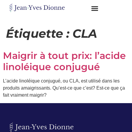
Restons
en
Étiquette :
CLA
contact
Maigrir à tout prix: l’acide
Obtenez
gratuitement
linoléique conjugué
mon
pdf
"BONS
L’acide linoléique conjugué, ou CLA, est utilisé dans les
GRAS,
produits amaigrissants. Qu’est-ce que c’est? Est-ce que ça
MAUVAIS
fait vraiment maigrir?
GRAS"
en
vous
incrivant
à
mon
infolettre.