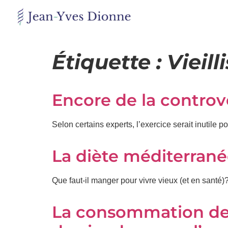
Restons
en
Étiquette :
Vieil
contact
Encore de la controve
Obtenez
gratuitement
mon
Selon certains experts, l’exercice serait inutile po
pdf
"BONS
GRAS,
La diète méditerran
MAUVAIS
GRAS"
en
Que faut-il manger pour vivre vieux (et en santé
vous
incrivant
La consommation de 
à
mon
infolettre.