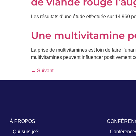
de viande rouge l’a
Prénom
Les résultats d’une étude effectuée sur 14 960
*
Une multivitamine p
Courriel
*
La prise de multivitamines est loin de faire l’un
Vous
multivitamines peuvent influencer positivement c
pourrez
vous
←
Suivant
désabonner
en
tout
temps
Je
m'abonne
!
À PROPOS
CONFÉREN
Qui suis-je?
Conférences