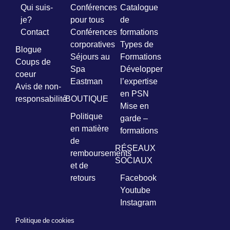
Qui suis-
Conférences
Catalogue
je?
pour tous
de
Prénom
Contact
Conférences
formations
*
corporatives
Types de
Blogue
Séjours au
Formations
Coups de
Courriel
Spa
Développer
*
coeur
Eastman
l’expertise
Avis de non-
en PSN
Vous
responsabilité
BOUTIQUE
pourrez
Mise en
vous
Politique
garde –
désabonner
en matière
formations
en
de
tout
RÉSEAUX
temps
remboursements
SOCIAUX
et de
retours
Facebook
Je
Youtube
m'abonne
Instagram
!
Politique de cookies