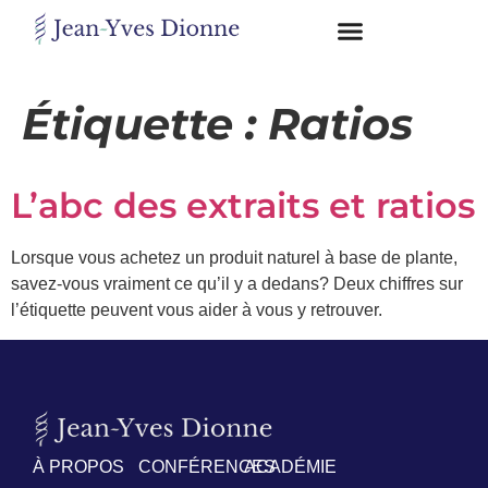
Restons
en
Étiquette :
Ratios
contact
L’abc des extraits et ratios
Obtenez
gratuitement
mon
Lorsque vous achetez un produit naturel à base de plante,
pdf
savez-vous vraiment ce qu’il y a dedans? Deux chiffres sur
"BONS
l’étiquette peuvent vous aider à vous y retrouver.
GRAS,
MAUVAIS
GRAS"
en
vous
incrivant
à
À PROPOS
CONFÉRENCES
ACADÉMIE
mon
infolettre.