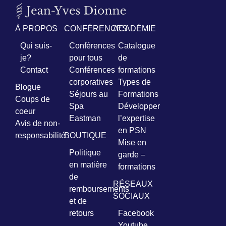
Prénom
À PROPOS
CONFÉRENCES
ACADÉMIE
*
Qui suis-
Conférences
Catalogue
je?
pour tous
de
Courriel
Contact
Conférences
formations
*
corporatives
Types de
Blogue
Séjours au
Formations
Vous
Coups de
pourrez
Spa
Développer
coeur
vous
Eastman
l’expertise
désabonner
Avis de non-
en PSN
en
responsabilité
BOUTIQUE
tout
Mise en
temps
Politique
garde –
en matière
formations
de
Je
RÉSEAUX
remboursements
m'abonne
SOCIAUX
!
et de
retours
Facebook
Youtube