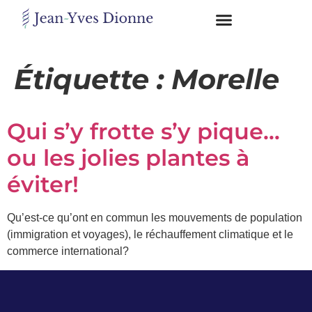
Restons
en
Étiquette :
Morelle
contact
Qui s’y frotte s’y pique…
Obtenez
gratuitement
ou les jolies plantes à
mon
pdf
éviter!
"BONS
GRAS,
MAUVAIS
Qu’est-ce qu’ont en commun les mouvements de population
GRAS"
(immigration et voyages), le réchauffement climatique et le
en
commerce international?
vous
incrivant
à
mon
infolettre.