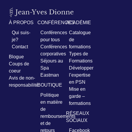
Prénom
*
À PROPOS
CONFÉRENCES
ACADÉMIE
Qui suis-
Conférences
Catalogue
Courriel
je?
pour tous
de
*
Contact
Conférences
formations
corporatives
Types de
Vous
Blogue
pourrez
Séjours au
Formations
Coups de
vous
Spa
Développer
coeur
désabonner
Eastman
l’expertise
en
Avis de non-
tout
en PSN
responsabilité
BOUTIQUE
temps
Mise en
Politique
garde –
en matière
formations
Je
de
m'abonne
RÉSEAUX
remboursements
!
SOCIAUX
et de
retours
Facebook