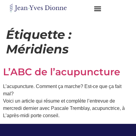
Restons
en
Étiquette :
contact
Méridiens
Obtenez
gratuitement
L’ABC de l’acupuncture
mon
pdf
"BONS
L’acupuncture. Comment ça marche? Est-ce que ça fait
GRAS,
mal?
MAUVAIS
GRAS"
Voici un article qui résume et complète l’entrevue de
en
mercredi dernier avec Pascale Tremblay, acupunctrice, à
vous
L’après-midi porte conseil.
incrivant
à
mon
infolettre.