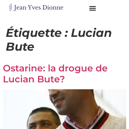
Restons
en
Étiquette :
Lucian
contact
Bute
Obtenez
gratuitement
Ostarine: la drogue de
mon
pdf
Lucian Bute?
"BONS
GRAS,
MAUVAIS
GRAS"
en
vous
incrivant
à
mon
infolettre.