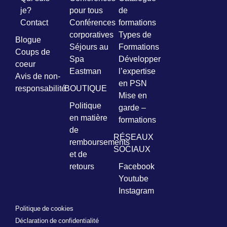
je?
pour tous
de
Contact
Conférences
formations
corporatives
Types de
Blogue
Séjours au
Formations
Coups de
Spa
Développer
coeur
Eastman
l’expertise
Avis de non-
en PSN
responsabilité
BOUTIQUE
Mise en
Politique
garde –
en matière
formations
de
RÉSEAUX
remboursements
SOCIAUX
et de
retours
Facebook
Youtube
Instagram
Politique de cookies
Déclaration de confidentialité