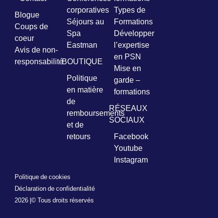
corporatives
Types de
Blogue
Séjours au
Formations
Coups de
Spa
Développer
coeur
Eastman
l’expertise
Avis de non-
en PSN
responsabilité
BOUTIQUE
Mise en
Politique
garde –
en matière
formations
de
RÉSEAUX
remboursements
SOCIAUX
et de
retours
Facebook
Youtube
Instagram
Politique de cookies
Déclaration de confidentialité
2026 |
© Tous droits réservés