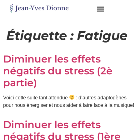
Restons
en
Étiquette :
Fatigue
contact
Diminuer les effets
Obtenez
gratuitement
négatifs du stress (2è
mon
pdf
partie)
"BONS
GRAS,
MAUVAIS
Voici cette suite tant attendue
: d’autres adaptogènes
GRAS"
pour nous énergiser et nous aider à faire face à la musique!
en
vous
incrivant
Diminuer les effets
à
négatifs du stress (1ère
mon
infolettre.