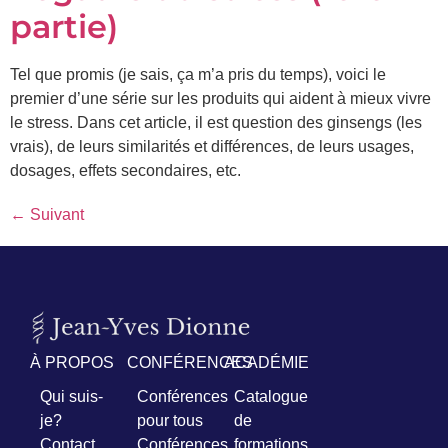
partie)
Prénom
*
Tel que promis (je sais, ça m’a pris du temps), voici le
premier d’une série sur les produits qui aident à mieux vivre
le stress. Dans cet article, il est question des ginsengs (les
Courriel
*
vrais), de leurs similarités et différences, de leurs usages,
dosages, effets secondaires, etc.
Vous
pourrez
←
Suivant
vous
désabonner
en
tout
temps
Je
À PROPOS
CONFÉRENCES
ACADÉMIE
m'abonne
!
Qui suis-
Conférences
Catalogue
je?
pour tous
de
Contact
Conférences
formations