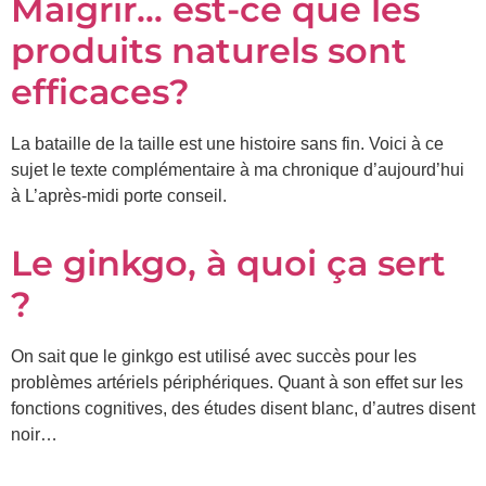
Maigrir… est-ce que les
produits naturels sont
Prénom
*
efficaces?
Courriel
La bataille de la taille est une histoire sans fin. Voici à ce
*
sujet le texte complémentaire à ma chronique d’aujourd’hui
à L’après-midi porte conseil.
Vous
pourrez
vous
Le ginkgo, à quoi ça sert
désabonner
en
?
tout
temps
On sait que le ginkgo est utilisé avec succès pour les
problèmes artériels périphériques. Quant à son effet sur les
Je
m'abonne
fonctions cognitives, des études disent blanc, d’autres disent
!
noir…