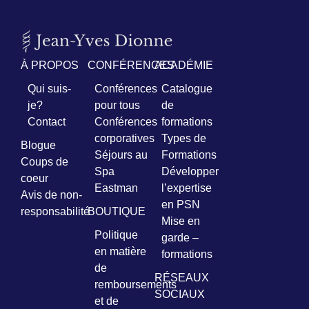
À PROPOS
CONFÉRENCES
ACADÉMIE
Qui suis-
Conférences
Catalogue
je?
pour tous
de
Contact
Conférences
formations
corporatives
Types de
Blogue
Séjours au
Formations
Coups de
Spa
Développer
coeur
Eastman
l’expertise
Avis de non-
en PSN
responsabilité
BOUTIQUE
Mise en
Politique
garde –
en matière
formations
de
RÉSEAUX
remboursements
SOCIAUX
et de