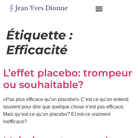
Restons
en
Étiquette :
contact
Efficacité
Obtenez
gratuitement
L’effet placebo: trompeur
mon
pdf
ou souhaitable?
"BONS
GRAS,
MAUVAIS
«Pas plus efficace qu’un placebo!» C’est ce qu’on entend
GRAS"
souvent pour dire que quelque chose n’est pas efficace.
en
vous
Mais qu’est-ce qu’un placebo? Et est-ce vraiment
incrivant
inefficace?
à
mon
infolettre.