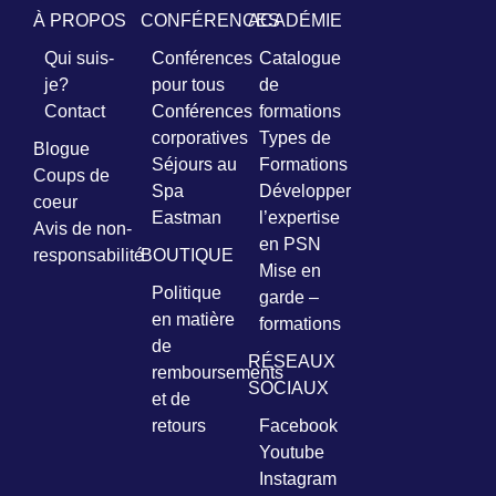
À PROPOS
CONFÉRENCES
ACADÉMIE
Prénom
Qui suis-
Conférences
Catalogue
*
je?
pour tous
de
Contact
Conférences
formations
Courriel
corporatives
Types de
Blogue
*
Séjours au
Formations
Coups de
Spa
Développer
coeur
Vous
Eastman
l’expertise
pourrez
Avis de non-
en PSN
vous
responsabilité
BOUTIQUE
désabonner
Mise en
en
Politique
garde –
tout
en matière
formations
temps
de
RÉSEAUX
remboursements
SOCIAUX
Je
et de
m'abonne
retours
Facebook
!
Youtube
Instagram