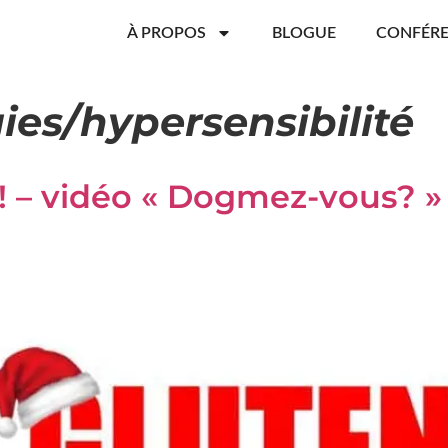
À PROPOS
BLOGUE
CONFÉR
gies/hypersensibilité
! – vidéo « Dogmez-vous? »