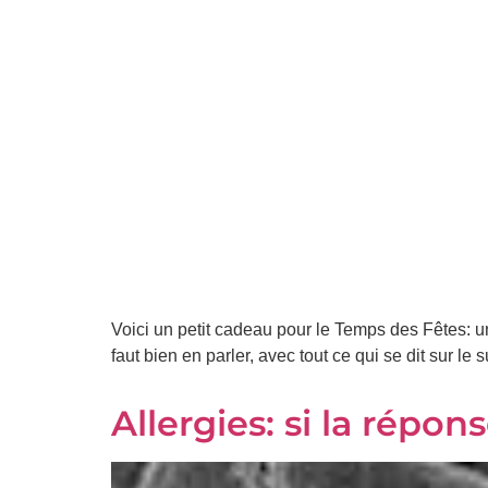
Prénom
*
Courriel
*
Vous
pourrez
vous
désabonner
en
tout
temps
Voici un petit cadeau pour le Temps des Fêtes: u
faut bien en parler, avec tout ce qui se dit sur le 
Je
m'abonne
Allergies: si la répon
!