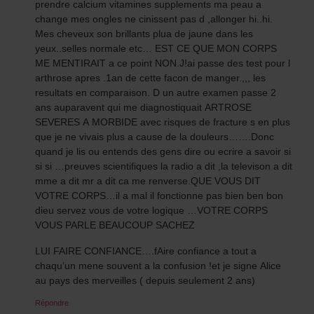
prendre calcium vitamines supplements ma peau a
change mes ongles ne cinissent pas d ,allonger hi..hi.
Mes cheveux son brillants plua de jaune dans les
yeux..selles normale etc… EST CE QUE MON CORPS
ME MENTIRAIT a ce point NON.J!ai passe des test pour l
arthrose apres .1an de cette facon de manger.,,, les
resultats en comparaison. D un autre examen passe 2
ans auparavent qui me diagnostiquait ARTROSE
SEVERES A MORBIDE avec risques de fracture s en plus
que je ne vivais plus a cause de la douleurs…….Donc
quand je lis ou entends des gens dire ou ecrire a savoir si
si si …preuves scientifiques la radio a dit ,la televison a dit
mme a dit mr a dit ca me renverse.QUE VOUS DIT
VOTRE CORPS…il a mal il fonctionne pas bien ben bon
dieu servez vous de votre logique …VOTRE CORPS
VOUS PARLE BEAUCOUP SACHEZ
LUI FAIRE CONFIANCE….fAire confiance a tout a
chaqu’un mene souvent a la confusion !et je signe Alice
au pays des merveilles ( depuis seulement 2 ans)
Répondre