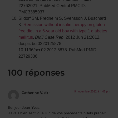
22762021; PubMed Central PMCID:
PMC3385937.
Sildorf SM, Fredheim S, Svensson J, Buschard
K.
Remission without insulin therapy on gluten-
free diet in a 6-year old boy with type 1 diabetes
mellitus
.
BMJ Case Rep
. 2012 Jun 21;2012.
doi:pii: bcr0220125878.
10.1136/bcr.02.2012.5878. PubMed PMID:
22729336.
100 réponses
9 novembre 2012 à 4:42 pm
Catherine V.
dit :
Bonjour Jean-Yves,
J’avais bien senti que l’un de vos précédents billets prenait