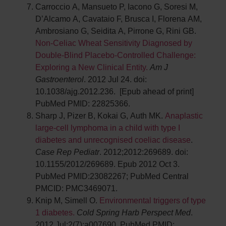
Carroccio A, Mansueto P, Iacono G, Soresi M,
D’Alcamo A, Cavataio F, Brusca I, Florena AM,
Ambrosiano G, Seidita A, Pirrone G, Rini GB.
Non-Celiac Wheat Sensitivity Diagnosed by
Double-Blind Placebo-Controlled Challenge:
Exploring a New Clinical Entity.
Am J
Gastroenterol
. 2012 Jul 24. doi:
10.1038/ajg.2012.236. [Epub ahead of print]
PubMed PMID: 22825366.
Sharp J, Pizer B, Kokai G, Auth MK.
Anaplastic
large-cell lymphoma in a child with type I
diabetes and unrecognised coeliac disease
.
Case Rep Pediatr
. 2012;2012:269689. doi:
10.1155/2012/269689. Epub 2012 Oct 3.
PubMed PMID:23082267; PubMed Central
PMCID: PMC3469071.
Knip M, Simell O.
Environmental triggers of type
1 diabetes.
Cold Spring Harb Perspect Med
.
2012 Jul;2(7):a007690. PubMed PMID: