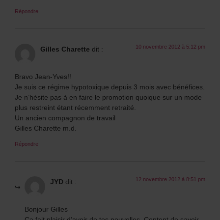
Répondre
10 novembre 2012 à 5:12 pm
Gilles Charette
dit :
Bravo Jean-Yves!!
Je suis ce régime hypotoxique depuis 3 mois avec bénéfices.
Je n’hésite pas à en faire le promotion quoique sur un mode
plus restreint étant récemment retraité.
Un ancien compagnon de travail
Gilles Charette m.d.
Répondre
12 novembre 2012 à 8:51 pm
JYD
dit :
Bonjour Gilles
Ça fait plaisir d’avoir de tes nouvelles. Content de savoir