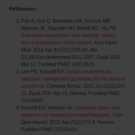
Références:
Pan A, Sun Q, Bernstein AM, Schulze MB,
Manson JE, Stampfer MJ, Willett WC, Hu FB.
Red meat consumption and mortality: results
from 2 prospective cohort studies
.
Arch Intern
Med
. 2012 Apr 9;172(7):555-63. doi:
10.1001/archinternmed.2011.2287. Epub 2012
Mar 12. PubMed PMID: 22412075.
Lee PR, Kossoff EH.
Dietary treatments for
epilepsy: management guidelines for the general
practitioner.
Epilepsy Behav
. 2011 Jun;21(2):115-
21. Epub 2011 Apr 21. Review. PubMed PMID:
21514240.
Kossoff EH, Hartman AL.
Ketogenic diets: new
advances for metabolism-based therapies.
Curr
Opin Neurol
. 2012 Apr;25(2):173-8. Review.
PubMed PMID: 22322415.