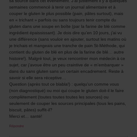
sa source dans cet événement. J’ai justement il y a quelques
semaines commencé à tenir un journal alimentaire et à
couper le gluten le plus possible (pain, pâtes surtout), mais
en « trichant » parfois ou sans toujours tenir compte du
gluten dans une soupe en boîte (par la farine de blé comme
ingrédient épaississant). Je dois dire qu’en 10 jours, j’ai vu
une différence (sans vouloir en ajouter, surtout les matins où
je trichais et mangeais une tranche de pain St-Méthode, qui
contient du gluten de blé en plus de la farine de blé… autre
histoire!). Malgré tout, je veux rencontrer mon médecin à ce
sujet, car j’avoue être un peu craintive de « m’embarquer »
dans du sans gluten sans un certain encadrement. Reste à
savoir si elle sera réceptive…
Question (après tout ce blabla!) : quelqu’un comme vous
(non diagnostiqué) ou moi qui coupe le gluten doit-il le faire
complètement (toutes toutes toutes les sources) ou
seulement de couper les sources principales (tous les pains,
biscuit, pâtes) suffit-il?
Merci et… santé!
Répondre