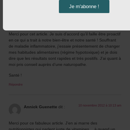
Je m'abonne !
9 novembre 2012 à 9:25 pm
Marie
dit :
Merci pour cet article. Je suis d’accord qu’il faille être proactif
en ce qui a trait à notre bien-être et notre santé ! Souffrant
de maladie inflammatoire, j’essaie présentement de changer
mes habitudes alimentaires (régime hypotoxique) et je dois
dire que les résultats sont rapides et très positifs. J’ai quant à
moi pris conseil auprès d’une naturopathe.
Santé !
Répondre
10 novembre 2012 à 10:13 am
Annick Guenette
dit :
Merci pour ce fabuleux article. J’en ai marre des
nutritionnistes qui parlent juste de vitamines… à quand un