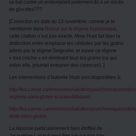
se bat contre un embonpoint justement dû à un excès
de glucides???
[Correction en date du 13 novembre: comme je le
mentionne dans
Retour sur le régime hypotoxique
,
cette citation n’est pas exacte. Mme Huot fait bien la
distinction entre remplacer les céréales par les grains
admis par le régime Seignalet, et suivre ce régime
« tout croche » en éliminant tous les grains (ce qui,
selon elle, pourrait entrainer des carences). ]
Les interventions d’Isabelle Huot sont disponibles à:
http://tva.canoe.ca/emissions/salutbonjour/chroniques/sb/nu
regimes-sans-gluten-et-paleolithiques
http://tva.canoe.ca/emissions/salutbonjour/chroniques/sb/nu
diete-sans-gluten
La réponse particulièrement bien étoffée de
Jacqueline Lagacé peut être lue sur son site: