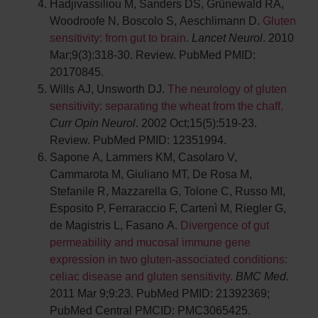
Hadjivassiliou M, Sanders DS, Grünewald RA,
Woodroofe N, Boscolo S, Aeschlimann D.
Gluten
sensitivity: from gut to brain
.
Lancet Neurol
. 2010
Mar;9(3):318-30. Review. PubMed PMID:
20170845.
Wills AJ, Unsworth DJ.
The neurology of gluten
sensitivity: separating the wheat from the chaff.
Curr Opin Neurol
. 2002 Oct;15(5):519-23.
Review. PubMed PMID: 12351994.
Sapone A, Lammers KM, Casolaro V,
Cammarota M, Giuliano MT, De Rosa M,
Stefanile R, Mazzarella G, Tolone C, Russo MI,
Esposito P, Ferraraccio F, Cartenì M, Riegler G,
de Magistris L, Fasano A.
Divergence of gut
permeability and mucosal immune gene
expression in two gluten-associated conditions:
celiac disease and gluten sensitivity.
BMC Med
.
2011 Mar 9;9:23. PubMed PMID: 21392369;
PubMed Central PMCID: PMC3065425.