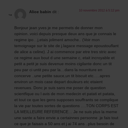
10 novembre 2012 à 5:12 pm
Alice babin
dit :
Bonjour jean yves je me permets de donner mon
opinion..voici depuis presque deux ans que je connais le
regime ipo…j,etais joliment amoche.. (Voir mon
temoignage sur le site de j.lagace message epoustouflant
de alice a celine). J ai commence par etre tres stric avec
ce regime aux bout d une semaine c, etait incroyable et
petit a petit je suis devenue moins cigilante donc un tit
peu par ci untit peu par la…dans la nourriture en
concerve ..une petite sauce,un tit biscuit etc…..apres
environ un mois case depart douleurs etc etaient
revenues. Donc je suis sans me poser de question
scientfique ou l avis de mon medecin et patati et patata,
et tout ce que les gens supposes souffrants se complique
la vie par toutes sortes de questions ….TON CORPS EST
LA MEILLEURE REFERENCE… Je ne suis plus la meme
une sante a faire envie a certainnes personne .je fais tout
ce que je faisais a 50 ans et j ai 74 ans ..plus besoin de