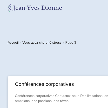
Restons
en
contact
Accueil
»
Vous avez cherché stress
»
Page 3
Obtenez
gratuitement
mon
pdf
"BONS
GRAS,
MAUVAIS
GRAS"
Conférences corporatives
en
vous
incrivant
Conférences corporatives Contactez-nous Des limitations, on 
à
ambitions, des passions, des rêves.
mon
infolettre.