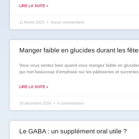
LIRE LA SUITE »
Prénom
*
11 février 2025
Aucun commentaire
Courriel
*
Manger faible en glucides durant les fêt
Vous
pourrez
Vous vous sentez bien quand vous mangez faible en glucides
vous
qui met beaucoup d’emphase sur les pâtisseries et sucreries. E
désabonner
en
tout
LIRE LA SUITE »
temps
10 décembre 2024
6 commentaires
Je
m'abonne
!
Le GABA : un supplément oral utile ?