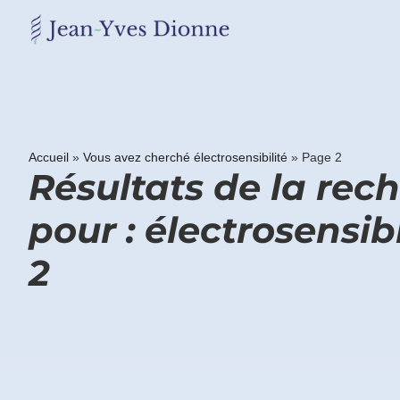
Restons
en
contact
Accueil
»
Vous avez cherché électrosensibilité
»
Page 2
Obtenez
Résultats de la rec
gratuitement
mon
pour : électrosensib
pdf
"BONS
GRAS,
2
MAUVAIS
GRAS"
en
vous
incrivant
à
mon
infolettre.