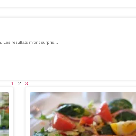
n. Les résultats m’ont surpris…
1
2
3