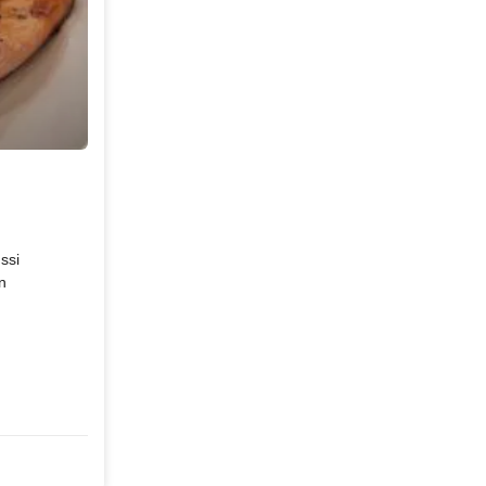
ssi
n