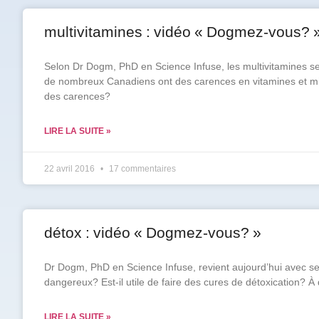
multivitamines : vidéo « Dogmez-vous? 
Prénom
*
Selon Dr Dogm, PhD en Science Infuse, les multivitamines s
de nombreux Canadiens ont des carences en vitamines et mi
Courriel
des carences?
*
LIRE LA SUITE »
Vous
pourrez
vous
22 avril 2016
17 commentaires
désabonner
en
tout
temps
détox : vidéo « Dogmez-vous? »
Je
m'abonne
Dr Dogm, PhD en Science Infuse, revient aujourd’hui avec ses
!
dangereux? Est-il utile de faire des cures de détoxication? À 
LIRE LA SUITE »