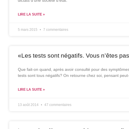
dictats d’une société d’état.
LIRE LA SUITE »
5 mars 2015
7 commentaires
«Les tests sont négatifs. Vous n’êtes pa
Que fait-on quand, après avoir consulté pour des symptômes 
tests sont tous négatifs? On retourne chez soi, pensant peut-
LIRE LA SUITE »
13 août 2014
47 commentaires