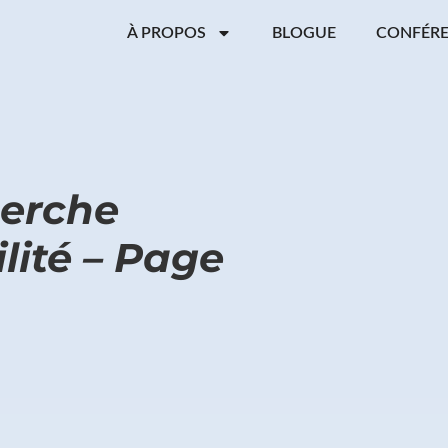
À PROPOS
BLOGUE
CONFÉR
herche
ilité – Page