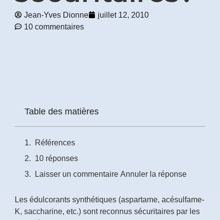
Jean-Yves Dionne
juillet 12, 2010
Prénom
10 commentaires
*
Courriel
*
Vous
pourrez
vous
Table des matières
désabonner
en
tout
Références
temps
10 réponses
Laisser un commentaire Annuler la réponse
Je
m'abonne
!
Les édulcorants synthétiques (aspartame, acésulfame-
K, saccharine, etc.) sont reconnus sécuritaires par les