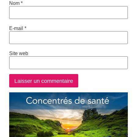
Nom
*
E-mail
*
Site web