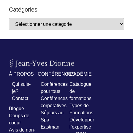
Catégories
À PROPOS
CONFÉRENCES
ACADÉMIE
Qui suis-
Conférences
Catalogue
je?
pour tous
de
Contact
Conférences
formations
corporatives
Types de
Blogue
Séjours au
Formations
Coups de
Spa
Développer
coeur
Eastman
l’expertise
Avis de non-