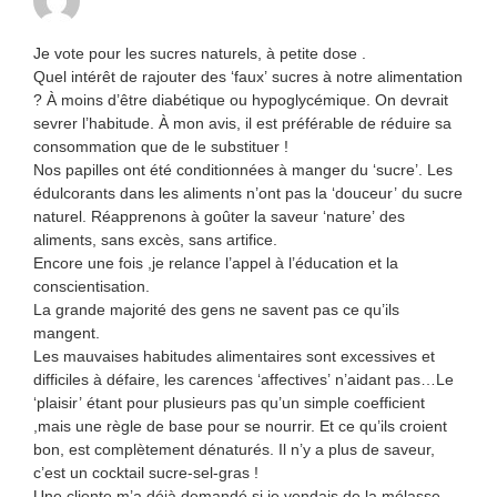
Je vote pour les sucres naturels, à petite dose .
Quel intérêt de rajouter des ‘faux’ sucres à notre alimentation
? À moins d’être diabétique ou hypoglycémique. On devrait
sevrer l’habitude. À mon avis, il est préférable de réduire sa
consommation que de le substituer !
Nos papilles ont été conditionnées à manger du ‘sucre’. Les
édulcorants dans les aliments n’ont pas la ‘douceur’ du sucre
naturel. Réapprenons à goûter la saveur ‘nature’ des
aliments, sans excès, sans artifice.
Encore une fois ,je relance l’appel à l’éducation et la
conscientisation.
La grande majorité des gens ne savent pas ce qu’ils
mangent.
Les mauvaises habitudes alimentaires sont excessives et
difficiles à défaire, les carences ‘affectives’ n’aidant pas…Le
‘plaisir’ étant pour plusieurs pas qu’un simple coefficient
,mais une règle de base pour se nourrir. Et ce qu’ils croient
bon, est complètement dénaturés. Il n’y a plus de saveur,
c’est un cocktail sucre-sel-gras !
Une cliente m’a déjà demandé si je vendais de la mélasse