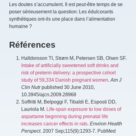
Les doutes s’accumulent. Il est peut-être temps de se
poser sérieusement la question: Les édulcorants
synthétiques ont-ils une place dans l’alimentation
humaine ?
Références
Halldorsson TI, Strøm M, Petersen SB, Olsen SF.
Intake of artificially sweetened soft drinks and
risk of preterm delivery: a prospective cohort
study of 59,334 Danish pregnant women
.
Am J
Clin Nutr
published 30 June 2010,
10.3945/ajcn.2009.28968
Soffritti M, Belpoggi F, Tibaldi E, Esposti DD,
Lauriola M.
Life-span exposure to low doses of
aspartame beginning during prenatal life
increases cancer effects in rats.
Environ Health
Perspect
. 2007 Sep;115(9):1293-7. PubMed