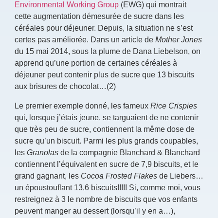
Environmental Working Group
(EWG) qui montrait
cette augmentation démesurée de sucre dans les
céréales pour déjeuner. Depuis, la situation ne s’est
certes pas améliorée. Dans un article de
Mother Jones
du 15 mai 2014, sous la plume de Dana Liebelson, on
apprend qu’une portion de certaines céréales à
déjeuner peut contenir plus de sucre que 13 biscuits
aux brisures de chocolat…(2)
Le premier exemple donné, les fameux
Rice Crispies
qui, lorsque j’étais jeune, se targuaient de ne contenir
que très peu de sucre, contiennent la même dose de
sucre qu’un biscuit. Parmi les plus grands coupables,
les
Granolas
de la compagnie Blanchard & Blanchard
contiennent l’équivalent en sucre de 7,9 biscuits, et le
grand gagnant, les
Cocoa Frosted Flakes
de Liebers…
un époustouflant 13,6 biscuits!!!!! Si, comme moi, vous
restreignez à 3 le nombre de biscuits que vos enfants
peuvent manger au dessert (lorsqu’il y en a…),