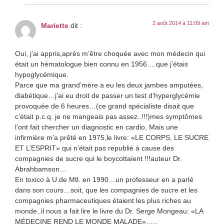
2 août 2014 à 11:09 am
Mariette
dit :
Oui, j’ai appris,après m’être choquée avec mon médecin qui
était un hématologue bien connu en 1956….que j’étais
hypoglycémique.
Parce que ma grand’mère a eu les deux jambes amputées,
diabétique…j’ai eu droit de passer un test d’hyperglycémie
provoquée de 6 heures…(ce grand spécialiste disait que
c’était p.c.q. je ne mangeais pas assez..!!!)mes symptômes
l’ont fait chercher un diagnostic en cardio, Mais une
infirmière m’a prêté en 1975,le livre: «LE CORPS, LE SUCRE
ET L’ESPRIT» qui n’était pas republié à cause des
compagnies de sucre qui le boycottaient !!!auteur Dr.
Abrahbamson…
En toxico à U.de Mtl. en 1990…un professeur en a parlé
dans son cours…soit, que les compagnies de sucre et les
compagnies pharmaceutiques étaient les plus riches au
monde..il nous a fait lire le livre du Dr. Serge Mongeau: «LA
MÉDECINE REND LE MONDE MALADE»…..