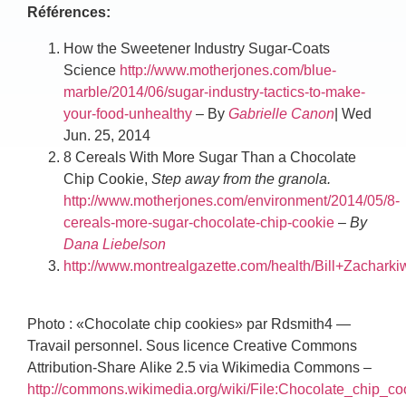
Références:
How the Sweetener Industry Sugar-Coats
Science
http://www.motherjones.com/blue-
marble/2014/06/sugar-industry-tactics-to-make-
your-food-unhealthy
– By
Gabrielle Canon
| Wed
Jun. 25, 2014
8 Cereals With More Sugar Than a Chocolate
Chip Cookie,
Step away from the granola.
http://www.motherjones.com/environment/2014/05/8-
cereals-more-sugar-chocolate-chip-cookie
–
By
Dana Liebelson
http://www.montrealgazette.com/health/Bill+Zachar
Photo : «Chocolate chip cookies» par Rdsmith4 —
Travail personnel. Sous licence Creative Commons
Attribution-Share Alike 2.5 via Wikimedia Commons –
http://commons.wikimedia.org/wiki/File:Chocolate_chip_c