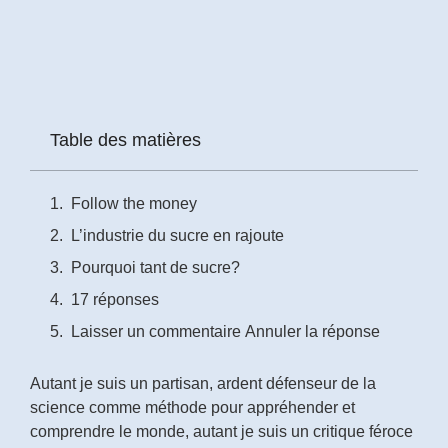
Prénom
*
Courriel
Table des matières
*
Vous
Follow the money
pourrez
vous
L’industrie du sucre en rajoute
désabonner
en
Pourquoi tant de sucre?
tout
temps
17 réponses
Laisser un commentaire Annuler la réponse
Je
m'abonne
Autant je suis un partisan, ardent défenseur de la
!
science comme méthode pour appréhender et
comprendre le monde, autant je suis un critique féroce