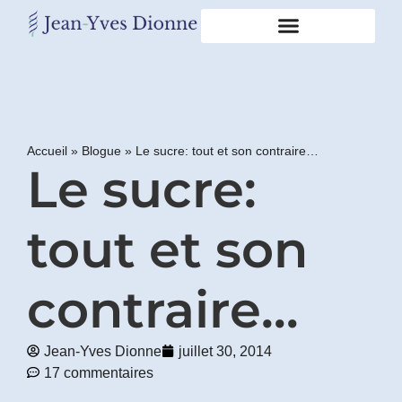
Restons
en
contact
Accueil
»
Blogue
»
Le sucre: tout et son contraire…
Le sucre:
Obtenez
gratuitement
mon
pdf
tout et son
"BONS
GRAS,
MAUVAIS
contraire…
GRAS"
en
vous
incrivant
Jean-Yves Dionne
juillet 30, 2014
à
17 commentaires
mon
infolettre.