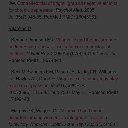
JW.
Controlled trial of bright light and negative air ions
for chronic depression
.
Psychol Med
. 2005
Jul;35(7):945-55. PubMed PMID: 16045061.
Vitamine D
· Bertone-Johnson ER.
Vitamin D and the occurrence
of depression: causal association or circumstantial
evidence
?
Nutr Rev
. 2009 Aug;67(8):481-92. Review.
PubMed PMID: 19674344.
· Berk M, Sanders KM, Pasco JA, Jacka FN, Williams
LJ, Hayles AL, Dodd S.
Vitamin D deficiency may play
a role in depression
.
Med Hypotheses
.
2007;69(6):1316-9. Epub 2007 May 11. PubMed PMID:
17499448.
· Murphy PK, Wagner CL.
Vitamin D and mood
disorders among women: an integrative review.
J
Midwifery Womens Health
. 2008 Sep-Oct;53(5):440-6.