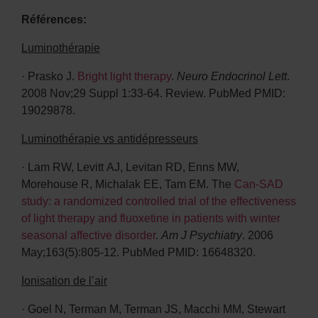
Références:
Luminothérapie
· Prasko J.
Bright light therapy
.
Neuro Endocrinol Lett
.
2008 Nov;29 Suppl 1:33-64. Review. PubMed PMID:
19029878.
Luminothérapie vs antidépresseurs
· Lam RW, Levitt AJ, Levitan RD, Enns MW,
Morehouse R, Michalak EE, Tam EM. The
Can-SAD
study: a randomized controlled trial of the effectiveness
of light therapy and fluoxetine in patients with winter
seasonal affective disorder
.
Am J Psychiatry
. 2006
May;163(5):805-12. PubMed PMID: 16648320.
Ionisation de l’air
· Goel N, Terman M, Terman JS, Macchi MM, Stewart