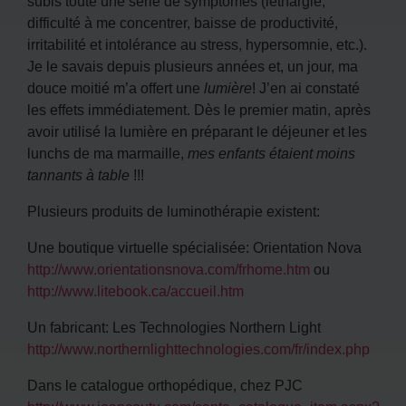
subis toute une série de symptômes (léthargie,
difficulté à me concentrer, baisse de productivité,
irritabilité et intolérance au stress, hypersomnie, etc.).
Je le savais depuis plusieurs années et, un jour, ma
douce moitié m’a offert une
lumière
! J’en ai constaté
les effets immédiatement. Dès le premier matin, après
avoir utilisé la lumière en préparant le déjeuner et les
lunchs de ma marmaille,
mes enfants étaient moins
tannants à table
!!!
Plusieurs produits de luminothérapie existent:
Une boutique virtuelle spécialisée: Orientation Nova
http://www.orientationsnova.com/frhome.htm
ou
http://www.litebook.ca/accueil.htm
Un fabricant: Les Technologies Northern Light
http://www.northernlighttechnologies.com/fr/index.php
Dans le catalogue orthopédique, chez PJC