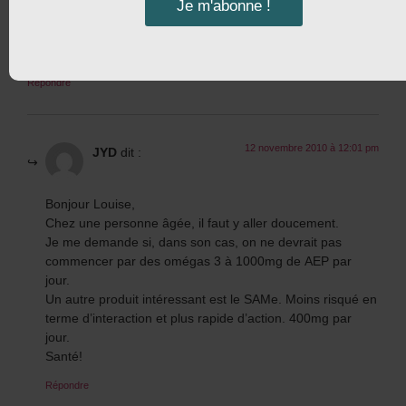
Je m'abonne !
pour soulager son anxiété et sa déprime ?
Un grand merci Jean-Yves ! !
Louise
Répondre
12 novembre 2010 à 12:01 pm
JYD
dit :
Bonjour Louise,
Chez une personne âgée, il faut y aller doucement.
Je me demande si, dans son cas, on ne devrait pas
commencer par des omégas 3 à 1000mg de AEP par
jour.
Un autre produit intéressant est le SAMe. Moins risqué en
terme d’interaction et plus rapide d’action. 400mg par
jour.
Santé!
Répondre