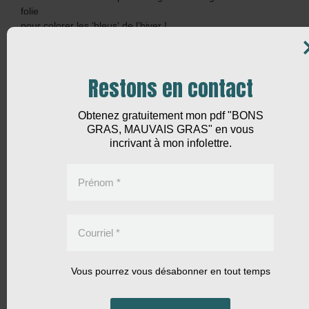
folie
pour colorer les ‘bleus’ de l’hiver !
Merci,
Tiroline
Restons en contact
Clown-thérapeute
Répondre
Obtenez gratuitement mon pdf "BONS
GRAS, MAUVAIS GRAS" en vous
incrivant à mon infolettre.
12 novembre 2010 à 11:51 am
Louise B.
dit :
Prénom
*
Ma vieille tante se sent un peu à la déprime et anxieuse
depuis que sa soeur de 102 est décédée. Je lui ai conseillé
Courriel
*
le millepertuis, mais il est probablement incompatible avec le
seul médicament qu’elle prend: Lopressor. Je pense qu’il en
est de même pour le L-5HTP qui aurait peut-être pu lui
Vous pourrez vous désabonner en tout temps
convenir aussi… Étant pionnière et adepte des produits
naturels depuis plus de 50 ans, elle souhaiterait demeurer
dans cette catégorie de produits. Que pourrait-êlle prendre