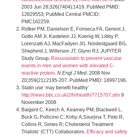
2003 Jun 28;326(7404):1419. PubMed PMID:
12829553; PubMed Central PMCID:
PMC162259.
Ridker PM, Danielson E, Fonseca FA, Genest J,
Gotto AM Jr, Kastelein JJ, Koenig W, Libby P,
Lorenzatti AJ, MacFadyen JG, Nordestgaard BG,
Shepherd J, Willerson JT, Glynn RJ; JUPITER
Study Group.
Rosuvastatin to prevent vascular
events in men and women with elevated C-
reactive protein
.
N Engl J Med
. 2008 Nov
20;359(21):2195-207. PubMed PMID: 18997196.
Statin use ‘may benefit healthy’
http://news.bbc.co.uk/2/hi/health/7715707.stm
9
November 2008
Baigent C, Keech A, Kearney PM, Blackwell L,
Buck G, Pollicino C, Kirby A,Sourjina T, Peto R,
Collins R, Simes R; Cholesterol Treatment
Trialists’ (CTT) Collaborators.
Efficacy and safety