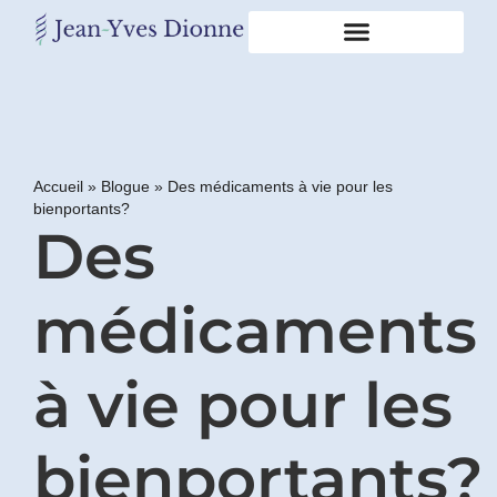
Restons
en
contact
Accueil
»
Blogue
»
Des médicaments à vie pour les
bienportants?
Obtenez
Des
gratuitement
mon
pdf
"BONS
médicaments
GRAS,
MAUVAIS
GRAS"
à vie pour les
en
vous
incrivant
bienportants?
à
mon
infolettre.