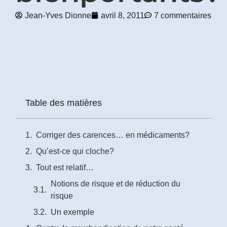
Jean-Yves Dionne
avril 8, 2011
7 commentaires
Prénom
*
Courriel
*
Vous
Table des matières
pourrez
vous
désabonner
en
Corriger des carences… en médicaments?
tout
temps
Qu’est-ce qui cloche?
Tout est relatif…
Je
Notions de risque et de réduction du
m'abonne
risque
!
Un exemple