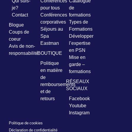
Qui suis-
Conférences
Catalogue
je?
pour tous
de
Contact
Conférences
formations
corporatives
Types de
Blogue
Séjours au
Formations
Coups de
Spa
Développer
coeur
Eastman
l’expertise
Avis de non-
en PSN
responsabilité
BOUTIQUE
Mise en
Politique
garde –
en matière
formations
de
RÉSEAUX
remboursements
SOCIAUX
et de
retours
Facebook
Youtube
Instagram
Politique de cookies
Déclaration de confidentialité