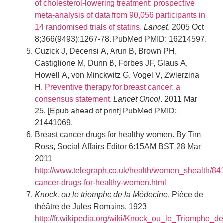
of cholesterol-lowering treatment: prospective
meta-analysis of data from 90,056 participants in
14 randomised trials of statins.
Lancet
. 2005 Oct
8;366(9493):1267-78. PubMed PMID: 16214597.
Cuzick J, Decensi A, Arun B, Brown PH,
Castiglione M, Dunn B, Forbes JF, Glaus A,
Howell A, von Minckwitz G, Vogel V, Zwierzina
H.
Preventive therapy for breast cancer: a
consensus statement.
Lancet Oncol
. 2011 Mar
25. [Epub ahead of print] PubMed PMID:
21441069.
Breast cancer drugs for healthy women. By Tim
Ross, Social Affairs Editor 6:15AM BST 28 Mar
2011
http://www.telegraph.co.uk/health/women_shealth/84
cancer-drugs-for-healthy-women.html
Knock, ou le triomphe de la Médecine
, Pièce de
théâtre de Jules Romains, 1923
http://fr.wikipedia.org/wiki/Knock_ou_le_Triomphe_