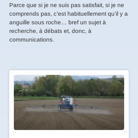
Parce que si je ne suis pas satisfait, si je ne
comprends pas, c’est habituellement qu’il y a
Prénom
*
anguille sous roche… bref un sujet à
recherche, à débats et, donc, à
Courriel
communications.
*
Vous
pourrez
vous
désabonner
en
tout
temps
Je
m'abonne
!