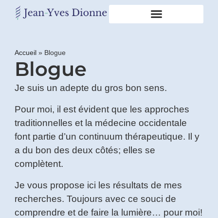
Restons
en
Accueil
»
Blogue
Blogue
contact
Je suis un adepte du gros bon sens.
Obtenez
gratuitement
Pour moi, il est évident que les approches
mon
traditionnelles et la médecine occidentale
pdf
"BONS
font partie d’un continuum thérapeutique. Il y
GRAS,
a du bon des deux côtés; elles se
MAUVAIS
GRAS"
complètent.
en
vous
Je vous propose ici les résultats de mes
incrivant
recherches. Toujours avec ce souci de
à
mon
comprendre et de faire la lumière… pour moi!
infolettre.