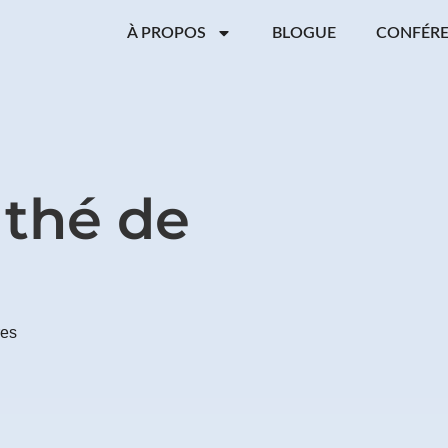
À PROPOS
BLOGUE
CONFÉR
 thé de
res