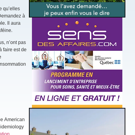
e qu’elles
 Demandez à
e. Il aura
féine.
s, n’ont pas
 faire est de
e
 consommation
the American
Epidemiology
ation
.