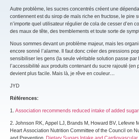
Autre problème, les sucres concentrés créent une dépendan
contiennent est du sirop de maïs riche en fructose, le pire s
n’importe quel utilisateur régulier de cola de cesser d’en
des maux de tête, des tremblements et toute sorte de sym
Nous sommes devant un problème majeur, mais les organisat
encore sonné l’alarme. Il faut donc créer des pressions pop
sensibiliser les gens (la seule véritable solution passe par l
l’accessibilité aux produits contenant du sucre rajouté (en
devient plus facile. Mais là, je rêve en couleur…
JYD
Références:
1.
Association recommends reduced intake of added sugar
2.
Johnson RK, Appel LJ, Brands M, Howard BV, Lefevre M, 
Heart Association Nutrition Committee of the Council on Nu
and Prevention.
Dietary Sugars Intake and Cardiovascular 