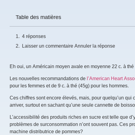
Prénom
Table des matières
*
4 réponses
Courriel
*
Laisser un commentaire Annuler la réponse
Vous
pourrez
Eh oui, un Américain moyen avale en moyenne 22 c. à thé (
vous
désabonner
en
Les nouvelles recommandations de
l’American Heart Asso
tout
pour les femmes et de 9 c. à thé (45g) pour les hommes.
temps
Ces chiffres sont encore élevés, mais, pour quelqu’un qui c
arriver, surtout en sachant qu’une seule cannette de boisso
Je
m'abonne
L’accessibilité des produits riches en sucre est telle que
!
problèmes de surconsommation n’ont souvent pas. Ces prod
machine distributrice de pommes?