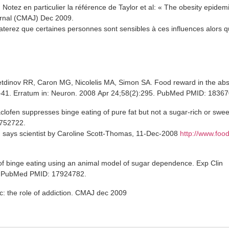
Notez en particulier la référence de Taylor et al: « The obesity epidemic
urnal (CMAJ) Dec 2009.
terez que certaines personnes sont sensibles à ces influences alors q
netdinov RR, Caron MG, Nicolelis MA, Simon SA. Food reward in the abs
0-41. Erratum in: Neuron. 2008 Apr 24;58(2):295. PubMed PMID: 1836
fen suppresses binge eating of pure fat but not a sugar-rich or sweet-
752722.
, says scientist by Caroline Scott-Thomas, 11-Dec-2008
http://www.foo
of binge eating using an animal model of sugar dependence. Exp Clin
. PubMed PMID: 17924782.
c: the role of addiction. CMAJ dec 2009