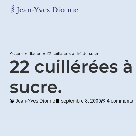
Restons
en
contact
Accueil
»
Blogue
»
22 cuillérées à thé de sucre.
Obtenez
22 cuillérées à
gratuitement
mon
pdf
sucre.
"BONS
GRAS,
MAUVAIS
GRAS"
Jean-Yves Dionne
septembre 8, 2009
4 commentai
en
vous
incrivant
à
mon
infolettre.