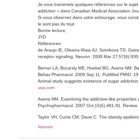
Je vous transmets quelques références sur le sujet. 
addiction » dans Canadian Medical Association Jo
Si vous observez dans votre entourage, vous consta
le sont pas du tout.
Bonne lecture,
JYD
Références:
de Araujo IE, Oliveira-Maia AJ, Sotnikova TD, Gai
receptor signaling. Neuron. 2008 Mar 27;57(6):93
Berner LA, Bocarsly ME, Hoebel BG, Avena NM. Baclo
Behav Pharmacol. 2009 Sep 11. PubMed PMID: 19
Animal study suggests existence of sugar addiction
usa.com
Avena NM. Examining the addictive-like properties 
Psychopharmacol. 2007 Oct;15(5):481-91. Review
Taylor VH, Curtis CM, Davis C. The obesity epidemi
Répondre