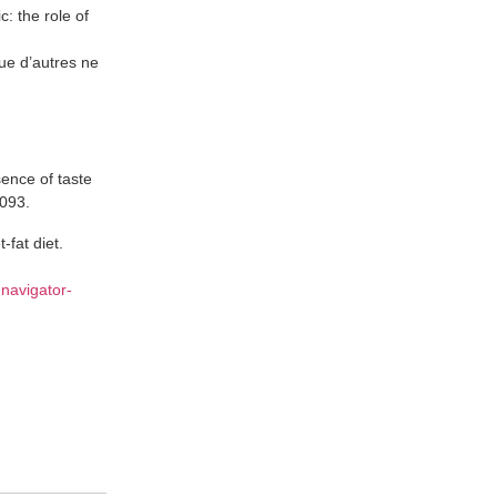
: the role of
ue d’autres ne
ence of taste
7093.
fat diet.
dnavigator-