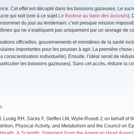
ce. Cet effet est décuplé dans les boissons gazeuses. Le sucr
ucre qui soit (voir à ce sujet
Le fructose au banc des accusés
).
 consommer du jour au lendemain: c’est presque mission impossibl
ptômes qui ne s’expliquent pas uniquement par un sevrage de ca
ions officielles, gouvernements et ministères de la santé inclu
ulaires importantes pour les pousser à agir. La première chose à
a conscientisation individuelle). Ensuite, l’idéal serait de réduir
 particulier les boissons gazeuses). Sans cet accès, réduire la
s
Lustig RH, Sacks F, Steffen LM, Wylie-Rosett J; on behalf of 
trition, Physical Activity, and Metabolism and the Council on 
Health. A Scientific Statement From the American Heart Associ