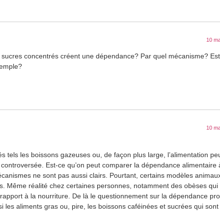
10 ma
les sucres concentrés créent une dépendance? Par quel mécanisme? Es
exemple?
10 ma
rés tels les boissons gazeuses ou, de façon plus large, l’alimentation p
 controversée. Est-ce qu’on peut comparer la dépendance alimentaire à
canismes ne sont pas aussi clairs. Pourtant, certains modèles animau
s. Même réalité chez certaines personnes, notamment des obèses qui 
 rapport à la nourriture. De là le questionnement sur la dépendance pr
 les aliments gras ou, pire, les boissons caféinées et sucrées qui son